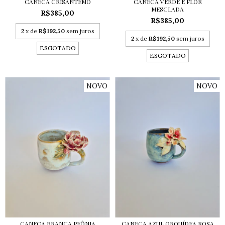
CANECA CRISÂNTEMO
CANECA VERDE E FLOR
MESCLADA
R$385,00
R$385,00
2
x de
R$192,50
sem juros
2
x de
R$192,50
sem juros
ESGOTADO
ESGOTADO
NOVO
NOVO
CANECA BRANCA PEÔNIA
CANECA AZUL ORQUÍDEA ROSA