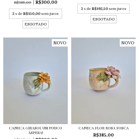
R$300,00
R$385,00
2
x de
R$192,50
sem juros
2
x de
R$150,00
sem juros
ESGOTADO
ESGOTADO
NOVO
NOVO
CANECA GIRASOL UM POUCO
CANECA FLOR ROSA FOSCA
ÁSPERA!
R$385,00