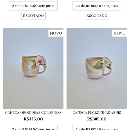
2
x de
R$192,50
sem juros
2
x de
R$192,50
sem juros
ESGOTADO
ESGOTADO
NOVO
NOVO
CANECA ORQUÍDEAS COLORIDAS
CANECA FLORZINHAS AZUIS
R$385,00
R$385,00
2
x de
R$192,50
sem juros
2
x de
R$192,50
sem juros