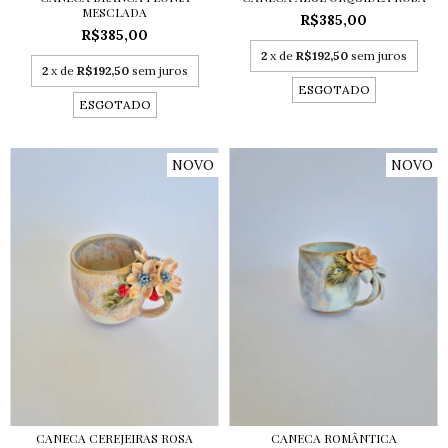
MESCLADA
R$385,00
R$385,00
2
x de
R$192,50
sem juros
2
x de
R$192,50
sem juros
ESGOTADO
ESGOTADO
NOVO
NOVO
CANECA CEREJEIRAS ROSA
CANECA ROMÂNTICA