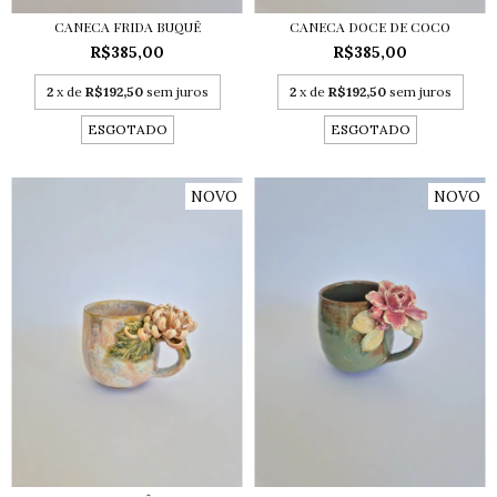
CANECA FRIDA BUQUÊ
CANECA DOCE DE COCO
R$385,00
R$385,00
2
x de
R$192,50
sem juros
2
x de
R$192,50
sem juros
ESGOTADO
ESGOTADO
NOVO
NOVO