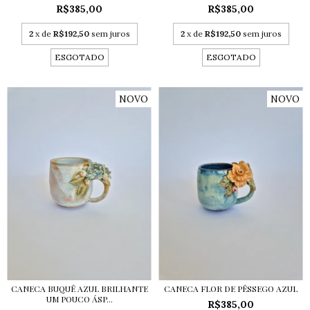
R$385,00
R$385,00
2
x de
R$192,50
sem juros
2
x de
R$192,50
sem juros
ESGOTADO
ESGOTADO
NOVO
NOVO
CANECA BUQUÊ AZUL BRILHANTE
CANECA FLOR DE PÊSSEGO AZUL
UM POUCO ÁSP...
R$385,00