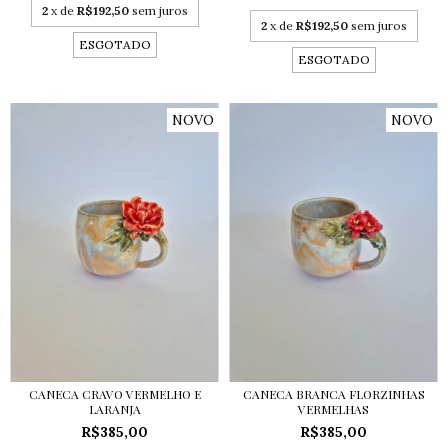
2
x de
R$192,50
sem juros
2
x de
R$192,50
sem juros
ESGOTADO
ESGOTADO
NOVO
NOVO
CANECA CRAVO VERMELHO E
CANECA BRANCA FLORZINHAS
LARANJA
VERMELHAS
R$385,00
R$385,00