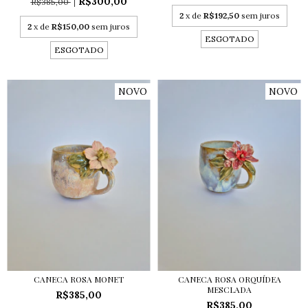
R$300,00
R$385,00
2
x de
R$192,50
sem juros
2
x de
R$150,00
sem juros
ESGOTADO
ESGOTADO
NOVO
NOVO
CANECA ROSA MONET
CANECA ROSA ORQUÍDEA
MESCLADA
R$385,00
R$385,00