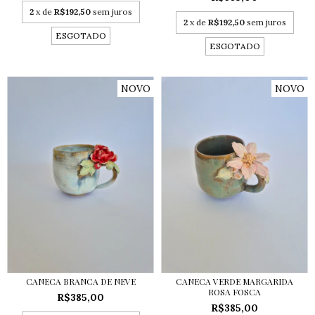
2
x de
R$192,50
sem juros
2
x de
R$192,50
sem juros
ESGOTADO
ESGOTADO
NOVO
NOVO
CANECA BRANCA DE NEVE
CANECA VERDE MARGARIDA
ROSA FOSCA
R$385,00
R$385,00