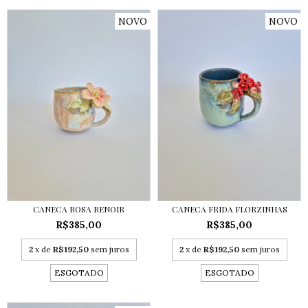
NOVO
NOVO
CANECA ROSA RENOIR
CANECA FRIDA FLORZINHAS
R$385,00
R$385,00
2
x de
R$192,50
sem juros
2
x de
R$192,50
sem juros
ESGOTADO
ESGOTADO