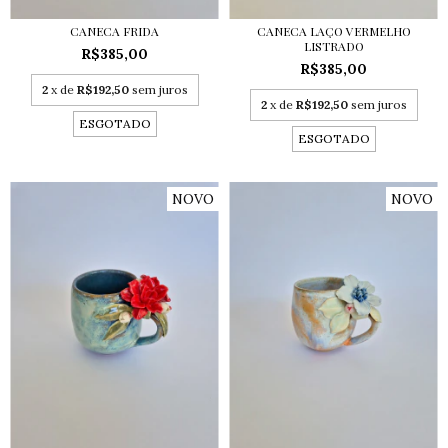
CANECA FRIDA
CANECA LAÇO VERMELHO
LISTRADO
R$385,00
R$385,00
2
x de
R$192,50
sem juros
2
x de
R$192,50
sem juros
ESGOTADO
ESGOTADO
NOVO
NOVO