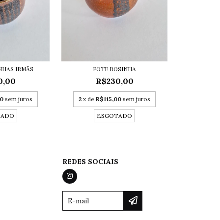
NHAS IRMÃS
POTE ROSINHA
0,00
R$230,00
00
sem juros
2
x de
R$115,00
sem juros
TADO
ESGOTADO
REDES SOCIAIS