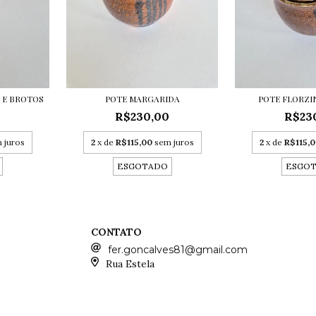
 E BROTOS
POTE MARGARIDA
POTE FLORZI
0
R$230,00
R$23
 juros
2
x de
R$115,00
sem juros
2
x de
R$115,
ESGOTADO
ESGO
CONTATO
fer.goncalves81@gmail.com
Rua Estela