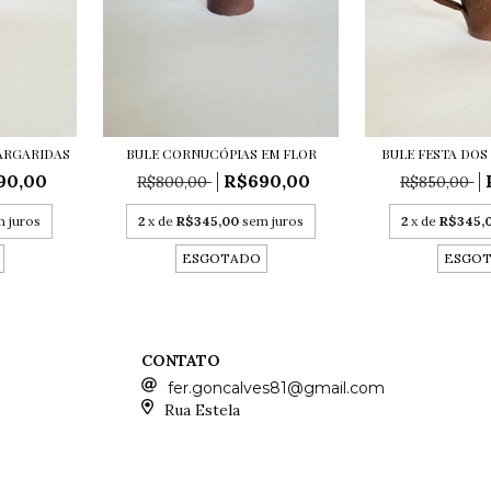
ARGARIDAS
BULE CORNUCÓPIAS EM FLOR
BULE FESTA DO
90,00
R$690,00
R$800,00
R$850,00
 juros
2
x de
R$345,00
sem juros
2
x de
R$345,
ESGOTADO
ESGO
CONTATO
fer.goncalves81@gmail.com
Rua Estela